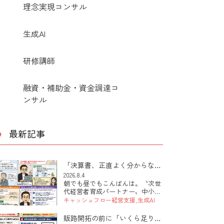
理念実現コンサル
生成AI
研修講師
融資・補助金・資金調達コ
ンサル
最新記事
「決算書、正直よく分からな
い」――その社長にこそ効くAI
2026.8.4
朝でも昼でもこんばんは。〝次世
の使い方
代経営者育成パートナー〟中小企
業診断士の田中 健太郎です。 本
キャッシュフロー経営支援
生成AI
日は「決算書が読めない社長で
も、AIを使って自社の数字が見え
販路開拓の前に「いくら足りな
るようになる第一歩」のお話で