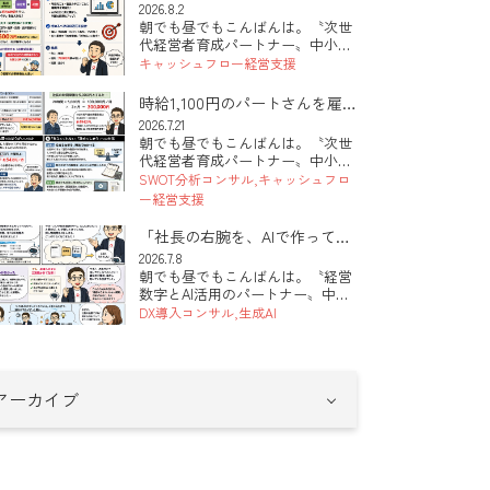
いのか」を出していますか
2026.8.2
す。最近シリーズでお伝えしてい
朝でも昼でもこんばんは。〝次世
るAI活用 […]
代経営者育成パートナー〟中小企
業診断士の田中 健太郎です。 本
キャッシュフロー経営支援
日は「販路開拓と数字のつなげ
方」のお話です。新しい取引先を
時給1,100円のパートさんを雇
探すこと自体は、まったく正し
うと、実際いくらかかるのか？
2026.7.21
い。ただ、現状の数字を握らない
朝でも昼でもこんばんは。〝次世
っていう雇用問題の話。
まま「とにか […]
代経営者育成パートナー〟中小企
業診断士の田中 健太郎です。 本
SWOT分析コンサル
キャッシュフロ
日は「人を雇うのが怖い」という
ー経営支援
お話です。先日うかがった会社の
社長さんから、こんな言葉が出て
「社長の右腕を、AIで作ってみ
きました。時給に見合う働きをし
た（第5回・最終回）」
2026.7.8
てくれる […]
朝でも昼でもこんばんは。〝経営
数字とAI活用のパートナー〟中小
企業診断士の田中 健太郎です。
DX導入コンサル
生成AI
全5回でお届けしてきた「社長の
右腕を、AIで作ってみた」も、今
日が最終回です。準備、土台とな
る指示書、社員づくり、そして安
全。 […]