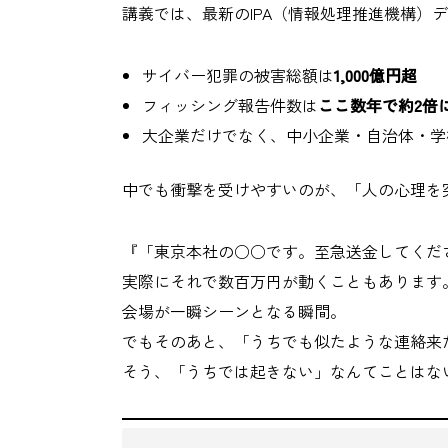
講義では、最新のIPA（情報処理推進機構）
サイバー犯罪の被害総額は
1,000億円超
フィッシング報告件数は
ここ数年で約2倍
大企業だけでなく、中小企業・自治体・学
中でも衝撃を受けやすいのが、「人の心理を
『「東京本社の○○です。至急送金してくだ
実際にそれで数百万円が動くこともあります
会場が一瞬シーンとなる瞬間。
でもそのあと、「うちでも似たような連絡来
そう、「うちでは起きない」なんてことはな