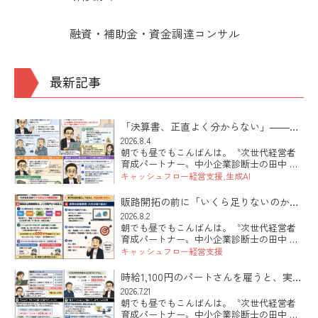
融資・補助金・資金調達コンサル
最新記事
「決算書、正直よく分からない」――そ
の社長にこそ効くAIの使い方
2026.8.4
朝でも昼でもこんばんは。〝次世代経営者
育成パートナー〟中小企業診断士の田中 健
太郎です。 本日は「決算書が読めない社長
キャッシュフロー経営支援
生成AI
でも、AIを使って自社の数字が見えるよう
になる第一歩」のお話です。最近シリーズ
販路開拓の前に「いくら足りないのか」
でお伝えしているAI活用 […]
を出していますか
2026.8.2
朝でも昼でもこんばんは。〝次世代経営者
育成パートナー〟中小企業診断士の田中 健
太郎です。 本日は「販路開拓と数字のつな
キャッシュフロー経営支援
げ方」のお話です。新しい取引先を探すこ
と自体は、まったく正しい。ただ、現状の
時給1,100円のパートさんを雇うと、実際
数字を握らないまま「とにか […]
いくらかかるのか？っていう雇用問題の
2026.7.21
朝でも昼でもこんばんは。〝次世代経営者
話。
育成パートナー〟中小企業診断士の田中 健