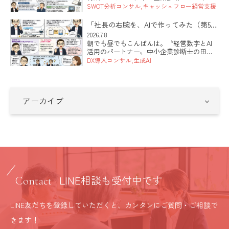
太郎です。 本日は「人を雇うのが怖い」と
SWOT分析コンサル
キャッシュフロー経営支援
いうお話です。先日うかがった会社の社長
さんから、こんな言葉が出てきました。時
「社長の右腕を、AIで作ってみた（第5
給に見合う働きをしてくれる […]
回・最終回）」
2026.7.8
朝でも昼でもこんばんは。〝経営数字とAI
活用のパートナー〟中小企業診断士の田中
健太郎です。 全5回でお届けしてきた「社長
DX導入コンサル
生成AI
の右腕を、AIで作ってみた」も、今日が最
終回です。準備、土台となる指示書、社員
づくり、そして安全。 […]
LINE相談も受付中です
Contact
LINE友だちを登録していただくと、カンタンにご質問・ご相談で
きます！