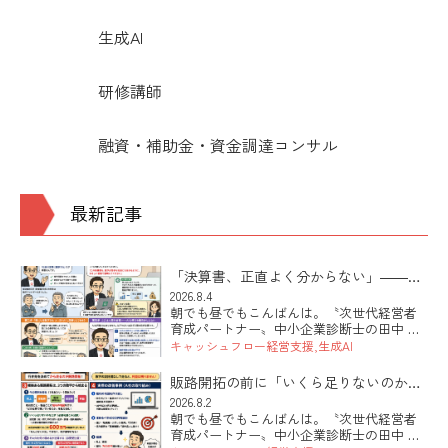
生成AI
研修講師
融資・補助金・資金調達コンサル
最新記事
「決算書、正直よく分からない」――そ
の社長にこそ効くAIの使い方
2026.8.4
朝でも昼でもこんばんは。〝次世代経営者
育成パートナー〟中小企業診断士の田中 健
太郎です。 本日は「決算書が読めない社長
キャッシュフロー経営支援
生成AI
でも、AIを使って自社の数字が見えるよう
になる第一歩」のお話です。最近シリーズ
販路開拓の前に「いくら足りないのか」
でお伝えしているAI活用 […]
を出していますか
2026.8.2
朝でも昼でもこんばんは。〝次世代経営者
育成パートナー〟中小企業診断士の田中 健