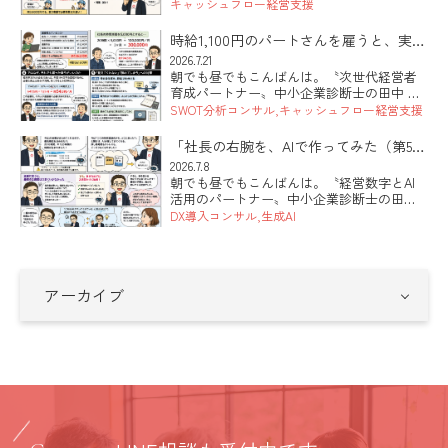
太郎です。 本日は「販路開拓と数字のつな
キャッシュフロー経営支援
げ方」のお話です。新しい取引先を探すこ
と自体は、まったく正しい。ただ、現状の
時給1,100円のパートさんを雇うと、実際
数字を握らないまま「とにか […]
いくらかかるのか？っていう雇用問題の
2026.7.21
朝でも昼でもこんばんは。〝次世代経営者
話。
育成パートナー〟中小企業診断士の田中 健
太郎です。 本日は「人を雇うのが怖い」と
SWOT分析コンサル
キャッシュフロー経営支援
いうお話です。先日うかがった会社の社長
さんから、こんな言葉が出てきました。時
「社長の右腕を、AIで作ってみた（第5
給に見合う働きをしてくれる […]
回・最終回）」
2026.7.8
朝でも昼でもこんばんは。〝経営数字とAI
活用のパートナー〟中小企業診断士の田中
健太郎です。 全5回でお届けしてきた「社長
DX導入コンサル
生成AI
の右腕を、AIで作ってみた」も、今日が最
終回です。準備、土台となる指示書、社員
づくり、そして安全。 […]