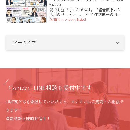
給に見合う働きをしてくれる […]
回・最終回）」
2026.7.8
朝でも昼でもこんばんは。〝経営数字とAI
活用のパートナー〟中小企業診断士の田中
健太郎です。 全5回でお届けしてきた「社長
DX導入コンサル
生成AI
の右腕を、AIで作ってみた」も、今日が最
終回です。準備、土台となる指示書、社員
づくり、そして安全。 […]
LINE相談も受付中です
Contact
LINE友だちを登録していただくと、カンタンにご質問・ご相談で
きます！
最新情報も随時配信中！