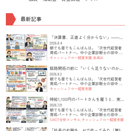
最新記事
「決算書、正直よく分からない」――そ
の社長にこそ効くAIの使い方
2026.8.4
朝でも昼でもこんばんは。〝次世代経営者
育成パートナー〟中小企業診断士の田中 健
太郎です。 本日は「決算書が読めない社長
キャッシュフロー経営支援
生成AI
でも、AIを使って自社の数字が見えるよう
になる第一歩」のお話です。最近シリーズ
販路開拓の前に「いくら足りないのか」
でお伝えしているAI活用 […]
を出していますか
2026.8.2
朝でも昼でもこんばんは。〝次世代経営者
育成パートナー〟中小企業診断士の田中 健
太郎です。 本日は「販路開拓と数字のつな
キャッシュフロー経営支援
げ方」のお話です。新しい取引先を探すこ
と自体は、まったく正しい。ただ、現状の
時給1,100円のパートさんを雇うと、実際
数字を握らないまま「とにか […]
いくらかかるのか？っていう雇用問題の
2026.7.21
朝でも昼でもこんばんは。〝次世代経営者
話。
育成パートナー〟中小企業診断士の田中 健
太郎です。 本日は「人を雇うのが怖い」と
SWOT分析コンサル
キャッシュフロー経営支援
いうお話です。先日うかがった会社の社長
さんから、こんな言葉が出てきました。時
「社長の右腕を、AIで作ってみた（第5