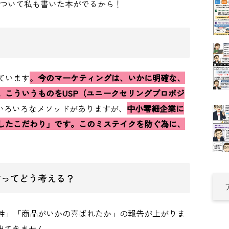
について私も書いた本がでるから！
ています
。
今のマーケティングは、いかに明確な、
。こういうものをUSP（ユニークセリングプロポジ
、いろいろなメソッドがありますが、
中小零細企業に
したこだわり」です。このミステイクを防ぐ為に、
方ってどう考える？
性」「商品がいかの喜ばれたか」の報告が上がりま
出てきません。