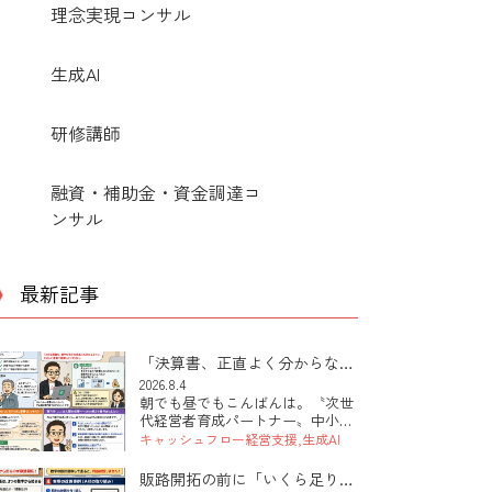
理念実現コンサル
生成AI
研修講師
融資・補助金・資金調達コ
ンサル
最新記事
「決算書、正直よく分からな
い」――その社長にこそ効くAI
2026.8.4
朝でも昼でもこんばんは。〝次世
の使い方
代経営者育成パートナー〟中小企
業診断士の田中 健太郎です。 本
キャッシュフロー経営支援
生成AI
日は「決算書が読めない社長で
も、AIを使って自社の数字が見え
販路開拓の前に「いくら足りな
るようになる第一歩」のお話で