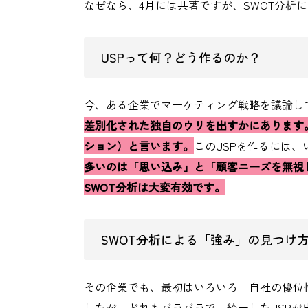
なぜなら、4月には共著ですが、SWOT分析
USPって何？どう作るのか？
今、ある企業でマーケティング戦略を議論し
差別化された独自のウリを出すかにあります
ション）と言います。
このUSPを作るには
多いのは「思い込み」と「顧客ニーズを無視
SWOT分析は大変有効です。
SWOT分析による「強み」の見つけ
その企業でも、最初はいろいろ「自社の優位
したが、どれもバラバラで、統一したUSPが