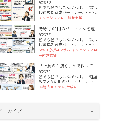
いのか」を出していますか
2026.8.2
す。最近シリーズでお伝えしてい
朝でも昼でもこんばんは。〝次世
るAI活用 […]
代経営者育成パートナー〟中小企
業診断士の田中 健太郎です。 本
キャッシュフロー経営支援
日は「販路開拓と数字のつなげ
方」のお話です。新しい取引先を
時給1,100円のパートさんを雇
探すこと自体は、まったく正し
うと、実際いくらかかるのか？
2026.7.21
い。ただ、現状の数字を握らない
朝でも昼でもこんばんは。〝次世
っていう雇用問題の話。
まま「とにか […]
代経営者育成パートナー〟中小企
業診断士の田中 健太郎です。 本
SWOT分析コンサル
キャッシュフロ
日は「人を雇うのが怖い」という
ー経営支援
お話です。先日うかがった会社の
社長さんから、こんな言葉が出て
「社長の右腕を、AIで作ってみ
きました。時給に見合う働きをし
た（第5回・最終回）」
2026.7.8
てくれる […]
朝でも昼でもこんばんは。〝経営
数字とAI活用のパートナー〟中小
企業診断士の田中 健太郎です。
DX導入コンサル
生成AI
全5回でお届けしてきた「社長の
右腕を、AIで作ってみた」も、今
日が最終回です。準備、土台とな
る指示書、社員づくり、そして安
全。 […]