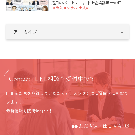
活用のパートナー〟中小企業診断士の田中
健太郎です。 全5回でお届けしてきた「社長
DX導入コンサル
生成AI
の右腕を、AIで作ってみた」も、今日が最
終回です。準備、土台となる指示書、社員
づくり、そして安全。 […]
LINE相談も受付中です
Contact
LINE友だちを登録していただくと、カンタンにご質問・ご相談で
きます！
最新情報も随時配信中！
LINE友だち追加はこちら