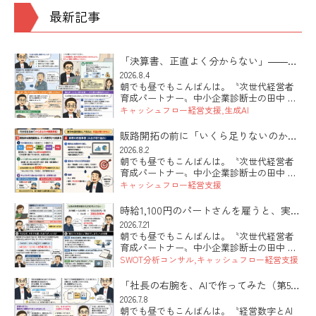
最新記事
「決算書、正直よく分からない」――そ
の社長にこそ効くAIの使い方
2026.8.4
朝でも昼でもこんばんは。〝次世代経営者
育成パートナー〟中小企業診断士の田中 健
太郎です。 本日は「決算書が読めない社長
キャッシュフロー経営支援
生成AI
でも、AIを使って自社の数字が見えるよう
になる第一歩」のお話です。最近シリーズ
販路開拓の前に「いくら足りないのか」
でお伝えしているAI活用 […]
を出していますか
2026.8.2
朝でも昼でもこんばんは。〝次世代経営者
育成パートナー〟中小企業診断士の田中 健
太郎です。 本日は「販路開拓と数字のつな
キャッシュフロー経営支援
げ方」のお話です。新しい取引先を探すこ
と自体は、まったく正しい。ただ、現状の
時給1,100円のパートさんを雇うと、実際
数字を握らないまま「とにか […]
いくらかかるのか？っていう雇用問題の
2026.7.21
朝でも昼でもこんばんは。〝次世代経営者
話。
育成パートナー〟中小企業診断士の田中 健
太郎です。 本日は「人を雇うのが怖い」と
SWOT分析コンサル
キャッシュフロー経営支援
いうお話です。先日うかがった会社の社長
さんから、こんな言葉が出てきました。時
「社長の右腕を、AIで作ってみた（第5
給に見合う働きをしてくれる […]
回・最終回）」
2026.7.8
朝でも昼でもこんばんは。〝経営数字とAI