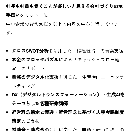
社長も社員も働くことが楽しいと思える会社づくりのお
手伝い
をモットーに
中小企業の経営支援を以下の内容を中心に行っていま
す。
クロスSWOT分析
を活用した「積極戦略」の構築支援
お金のブロックパズル
による「キャッシュフロー経
営」のサポート
業務のデジタル化支援
を通じた「生産性向上」コンサ
ルティング
DX（デジタルトランスフォーメーション）・生成AIを
テーマとした各種研修講師
経営理念策定と浸透・経営理念に基づく人事考課制度
策定
のご支援
補助金・助成金
の活用に向けた「申請・計画作成」の