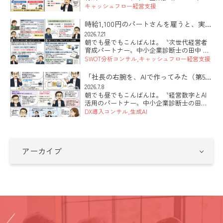
太郎です。 本日は「販路開拓と数字のつな
キャッシュフロー経営支援
げ方」のお話です。新しい取引先を探すこ
と自体は、まったく正しい。ただ、現状の
時給1,100円のパートさんを雇うと、実際
数字を握らないまま「とにか […]
いくらかかるのか？っていう雇用問題の
2026.7.21
朝でも昼でもこんばんは。〝次世代経営者
話。
育成パートナー〟中小企業診断士の田中 健
太郎です。 本日は「人を雇うのが怖い」と
SWOT分析コンサル
キャッシュフロー経営支援
いうお話です。先日うかがった会社の社長
さんから、こんな言葉が出てきました。時
「社長の右腕を、AIで作ってみた（第5
給に見合う働きをしてくれる […]
回・最終回）」
2026.7.8
朝でも昼でもこんばんは。〝経営数字とAI
活用のパートナー〟中小企業診断士の田中
健太郎です。 全5回でお届けしてきた「社長
DX導入コンサル
生成AI
の右腕を、AIで作ってみた」も、今日が最
終回です。準備、土台となる指示書、社員
づくり、そして安全。 […]