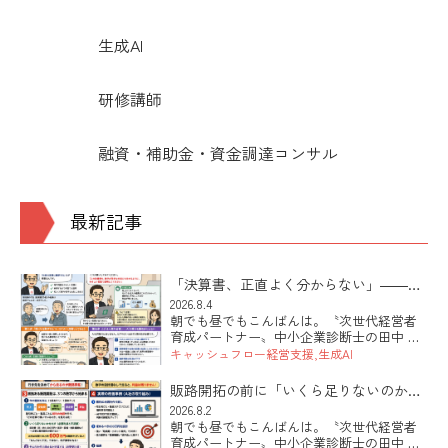
生成AI
研修講師
融資・補助金・資金調達コンサル
最新記事
「決算書、正直よく分からない」――そ
の社長にこそ効くAIの使い方
2026.8.4
朝でも昼でもこんばんは。〝次世代経営者
育成パートナー〟中小企業診断士の田中 健
太郎です。 本日は「決算書が読めない社長
キャッシュフロー経営支援
生成AI
でも、AIを使って自社の数字が見えるよう
になる第一歩」のお話です。最近シリーズ
販路開拓の前に「いくら足りないのか」
でお伝えしているAI活用 […]
を出していますか
2026.8.2
朝でも昼でもこんばんは。〝次世代経営者
育成パートナー〟中小企業診断士の田中 健